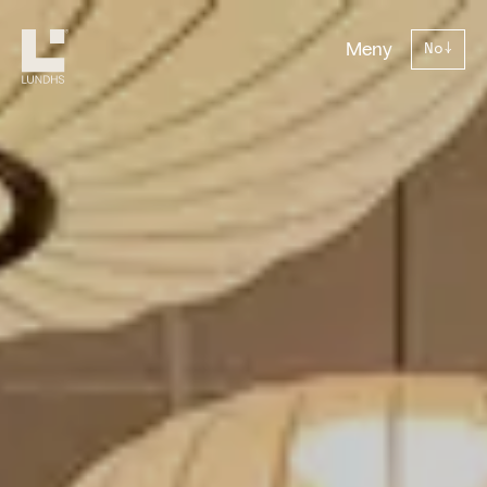
Lundhs
Meny
No
↓