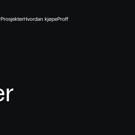
r
Prosjekter
Hvordan kjøpe
Proff
er