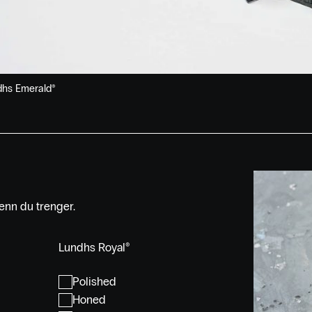
dhs Emerald®
enn du trenger.
Lundhs Royal®
Polished
Honed