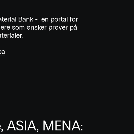
aterial Bank - en portal for
gnere som ønsker prøver på
terialer.
pa
, ASIA, MENA: