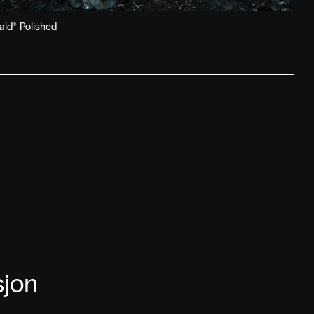
ld® Polished
sjon