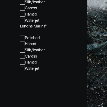
Silk/leather
Caress
Flamed
Waterjet
Lundhs Marina®
Polished
Honed
Silk/leather
Caress
Flamed
Waterjet