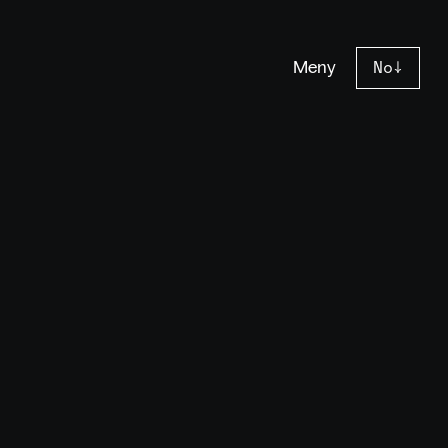
Meny
No
↓