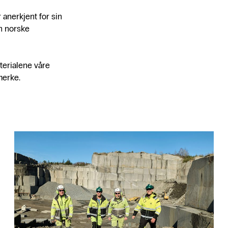
 anerkjent for sin
en norske
terialene våre
merke.