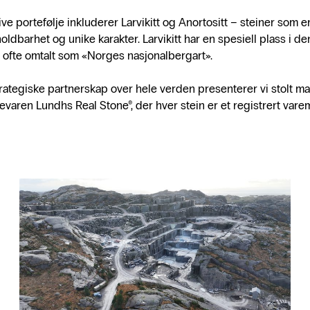
ve portefølje inkluderer Larvikitt og Anortositt – steiner som er
oldbarhet og unike karakter. Larvikitt har en spesiell plass i d
, ofte omtalt som «Norges nasjonalbergart».
ategiske partnerskap over hele verden presenterer vi stolt ma
varen Lundhs Real Stone®, der hver stein er et registrert vare