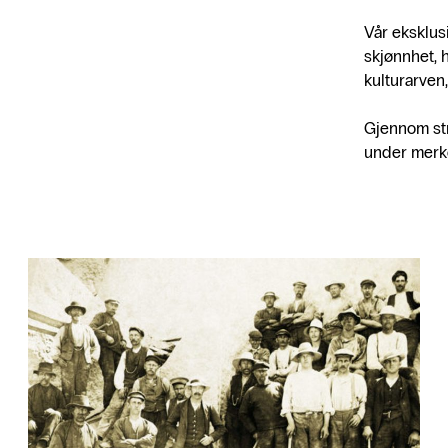
Vår eksklusi
skjønnhet, h
kulturarven
Gjennom str
under merke