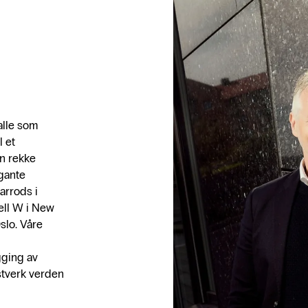
 alle som
l et
en rekke
egante
arrods i
tell W i New
slo. Våre
gging av
stverk verden