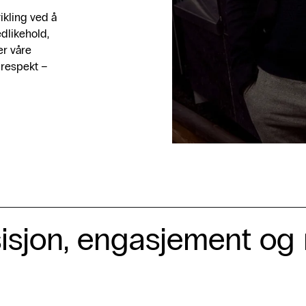
ikling ved å
edlikehold,
er våre
 respekt –
isjon, engasjement og 