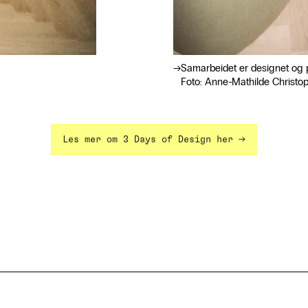
Samarbeidet er designet og p
Foto: Anne-Mathilde Christo
→
Les mer om 3 Days of Design her