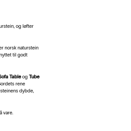
rstein, og løfter
der norsk naturstein
yttet til godt
Sofa Table
og
Tube
Bordets rene
rsteinens dybde,
å vare.