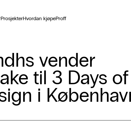
r
Prosjekter
Hvordan kjøpe
Proff
ndhs vender
bake til 3 Days of
sign i Københav