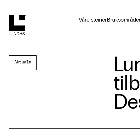
Lundhs
Våre steiner
Bruksområde
Lu
Aktuelt
til
De