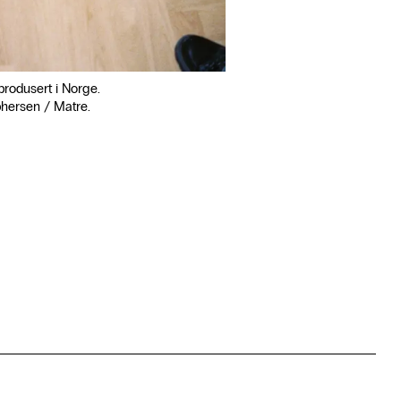
rodusert i Norge.
phersen / Matre.