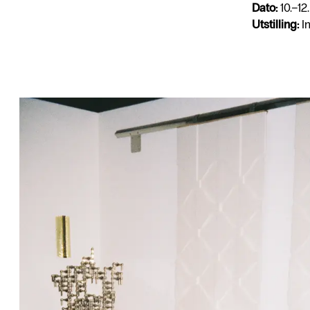
Dato:
10.–12.
Utstilling:
In