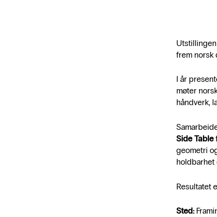
Utstillingen
frem norsk 
I år prese
møter norsk
håndverk, la
Samarbeidet
Side Table
f
geometri og
holdbarhet
Resultatet 
Sted:
Frami