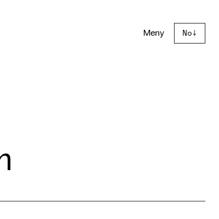
Meny
No
↓
n