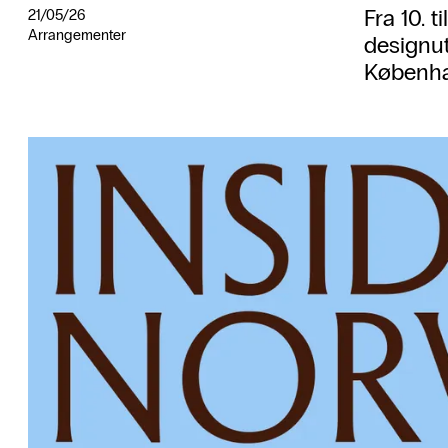
Fra 10. t
21/05/26
Arrangementer
designut
Københa