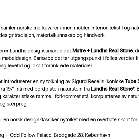
 samler norske merkevarer innen møbler, interiør, tekstil og natu
designtradisjon, materialkunnskap og håndverk.
nterer Lundhs designsamarbeidet
Matre + Lundhs Real Stone
, 
 møbeldesign. Samarbeidet tar utgangspunkt i felles verdier kn
ng levetid og lokalt forankrede materialer.
 introduserer en ny tolkning av Sigurd Resells ikoniske
Tube 
ra 1971, nå med bordplate i naturstein fra
Lundhs Real Stone®
. 
 karakteristiske ramme i forkrommet stål kompletteres av natu
 og særpreg.
er en norsk designklassiker nytolket med en overflate skapt for 
ng – Odd Fellow Palace, Bredgade 28, København