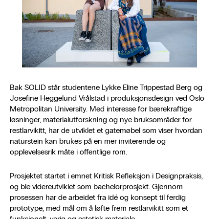
Bak SOLID står studentene Lykke Eline Trippestad Berg og
Josefine Heggelund Vrålstad i produksjonsdesign ved Oslo
Metropolitan University. Med interesse for bærekraftige
løsninger, materialutforskning og nye bruksområder for
restlarvikitt, har de utviklet et gatemøbel som viser hvordan
naturstein kan brukes på en mer inviterende og
opplevelsesrik måte i offentlige rom.
Prosjektet startet i emnet Kritisk Refleksjon i Designpraksis,
og ble videreutviklet som bachelorprosjekt. Gjennom
prosessen har de arbeidet fra idé og konsept til ferdig
prototype, med mål om å løfte frem restlarvikitt som et
funksjonelt, varig og estetisk materiale.