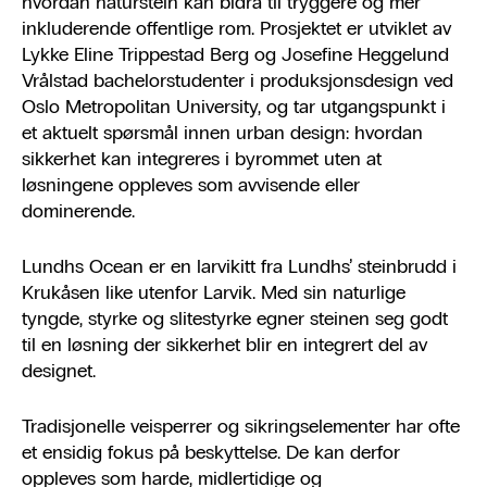
hvordan naturstein kan bidra til tryggere og mer
inkluderende offentlige rom. Prosjektet er utviklet av
Lykke Eline Trippestad Berg og Josefine Heggelund
Vrålstad bachelorstudenter i produksjonsdesign ved
Oslo Metropolitan University, og tar utgangspunkt i
et aktuelt spørsmål innen urban design: hvordan
sikkerhet kan integreres i byrommet uten at
løsningene oppleves som avvisende eller
dominerende.
Lundhs Ocean er en larvikitt fra Lundhs’ steinbrudd i
Krukåsen like utenfor Larvik. Med sin naturlige
tyngde, styrke og slitestyrke egner steinen seg godt
til en løsning der sikkerhet blir en integrert del av
designet.
Tradisjonelle veisperrer og sikringselementer har ofte
et ensidig fokus på beskyttelse. De kan derfor
oppleves som harde, midlertidige og