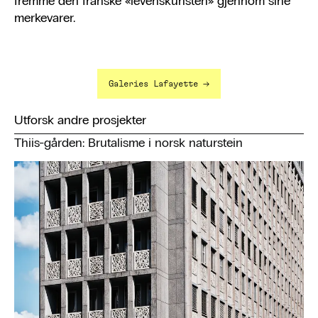
fremme den franske «levenskunsten» gjennom sine
merkevarer.
→
Galeries Lafayette
Utforsk andre prosjekter
Thiis-gården: Brutalisme i norsk naturstein