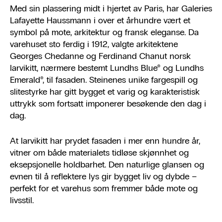
Med sin plassering midt i hjertet av Paris, har Galeries
Lafayette Haussmann i over et århundre vært et
symbol på mote, arkitektur og fransk eleganse. Da
varehuset sto ferdig i 1912, valgte arkitektene
Georges Chedanne og Ferdinand Chanut norsk
larvikitt, nærmere bestemt Lundhs Blue® og Lundhs
Emerald®, til fasaden. Steinenes unike fargespill og
slitestyrke har gitt bygget et varig og karakteristisk
uttrykk som fortsatt imponerer besøkende den dag i
dag.
At larvikitt har prydet fasaden i mer enn hundre år,
vitner om både materialets tidløse skjønnhet og
eksepsjonelle holdbarhet. Den naturlige glansen og
evnen til å reflektere lys gir bygget liv og dybde –
perfekt for et varehus som fremmer både mote og
livsstil.