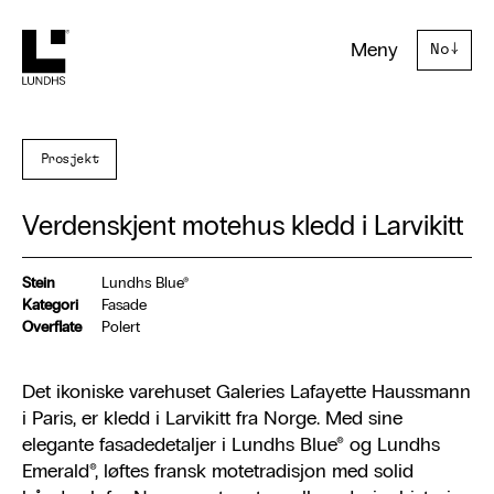
Lundhs
Meny
No
↓
Prosjekt
Verdenskjent motehus kledd i Larvikitt
Stein
Lundhs Blue®
Kategori
Fasade
Overflate
Polert
Det ikoniske varehuset Galeries Lafayette Haussmann
i Paris, er kledd i Larvikitt fra Norge. Med sine
elegante fasadedetaljer i Lundhs Blue® og Lundhs
Emerald®, løftes fransk motetradisjon med solid