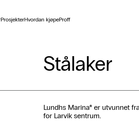
r
Prosjekter
Hvordan kjøpe
Proff
Stålaker
Lundhs Marina® er utvunnet fra 
for Larvik sentrum.