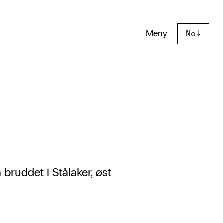
Meny
No
↓
bruddet i Stålaker, øst