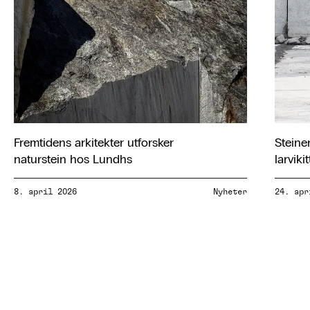
Fremtidens arkitekter utforsker
Steine
naturstein hos Lundhs
larvik
8. april 2026
Nyheter
24. apr